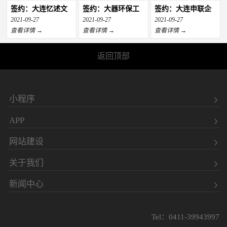
签约：大连忆述文
签约：大器环保工
签约：大连申联企
化传播有限公司
程有限公司
业发展有限公司
2021-09-27
2021-09-27
2021-09-27
查看详情 →
查看详情 →
查看详情 →
返回顶部
小程序
APP
网站建设
关于我们
新闻中心
Tel：0411-39943997