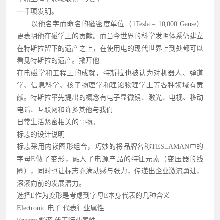
一千项发明。
以他名字而命名的磁密度单位（1Tesla = 10,000 Gause）
更表明他在磁学上的贡献。而当今世界的科学发明体系仍建立
在特斯拉留下的遗产之上，在使用电的现代世界上到处都可以
看见特斯拉的遗产。撇开他
在电磁学和工程上的成就，特斯拉也被认为对机器人、弹道
学、信息科学、核子物理学和理论物理学上等各种领域有贡
献。特斯拉率先提出的概念有电子显微镜、激光、电视、移动
电话、互联网和许多其他与我们
日常生活紧密相关的事物。
标志的设计说明
标志采用内嵌图形组合，巧妙的将品牌名称TESLAMAN中的
字母E做了变形，融入了电源产品的特征元素（变压器的线
圈），同时也让标志充满动感与张力，传递出企业激流勇进，
滚滚向前的发展潜力。
选择E作为变形是考虑到字母E本身代表的几种含义
Electronic 电子 代表行业属性